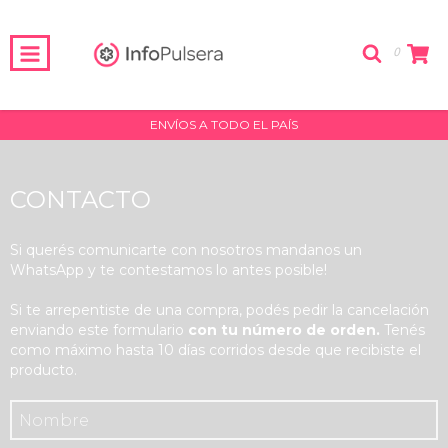
0
ENVÍOS A TODO EL PAÍS
CONTACTO
Si querés comunicarte con nosotros mandanos un
WhatsApp y te contestamos lo antes posible!
Si te arrepentiste de una compra, podés pedir la cancelación
enviando este formulario
con tu número de orden.
Tenés
como máximo hasta 10 días corridos desde que recibiste el
producto.